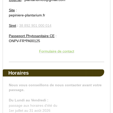
Site
:
pepiniere-plantarium.fr
Siret
:
38 892 901 000 014
Passeport Phytosanitaire CE
:
ONPV-FR*PA00125
Formulaire de contact
Horaires
Nous vous conseillons de nous contacter avant votre
passage.
Du Lundi au Vendredi :
passage aux horaires d'été du
1er juillet au 31 août 2026