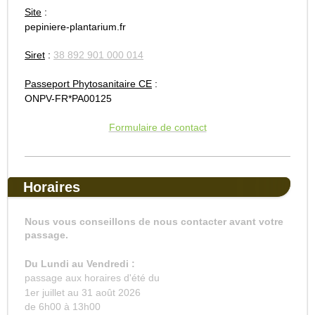
Site
:
pepiniere-plantarium.fr
Siret
:
38 892 901 000 014
Passeport Phytosanitaire CE
:
ONPV-FR*PA00125
Formulaire de contact
Horaires
Nous vous conseillons de nous contacter avant votre
passage.
Du Lundi au Vendredi :
passage aux horaires d'été du
1er juillet au 31 août 2026
de 6h00 à 13h00