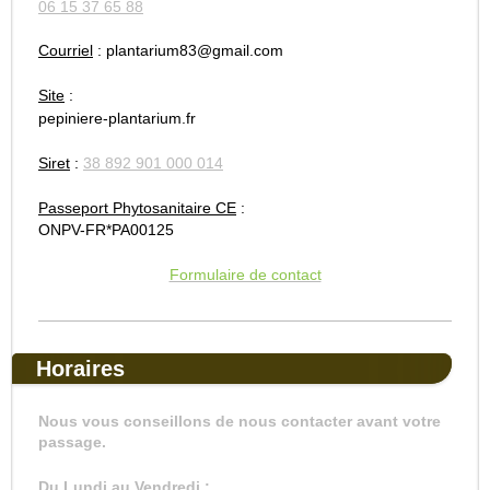
06 15 37 65 88
Courriel
: plantarium83@gmail.com
Site
:
pepiniere-plantarium.fr
Siret
:
38 892 901 000 014
Passeport Phytosanitaire CE
:
ONPV-FR*PA00125
Formulaire de contact
Horaires
Nous vous conseillons de nous contacter avant votre
passage.
Du Lundi au Vendredi :